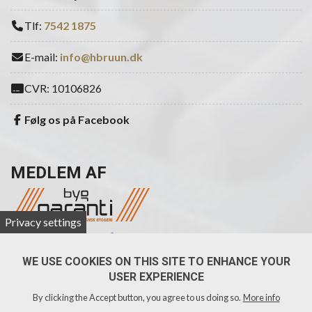
Tlf:
7542 1875
E-mail:
info@hbruun.dk
CVR: 10106826
Følg os på Facebook
MEDLEM AF
Privacy settings
WE USE COOKIES ON THIS SITE TO ENHANCE YOUR
USER EXPERIENCE
By clicking the Accept button, you agree to us doing so.
More info
Copyright 2026 Tømrermestre H. Bruun & Søn A/S