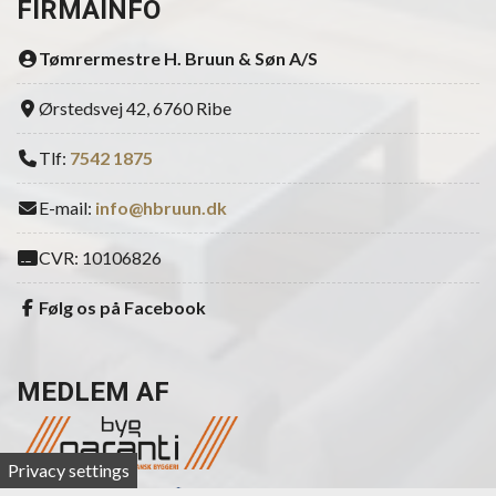
FIRMAINFO
Tømrermestre H. Bruun & Søn A/S
Ørstedsvej 42, 6760 Ribe
Tlf:
7542 1875
E-mail:
info@hbruun.dk
CVR: 10106826
Følg os på Facebook
MEDLEM AF
Privacy settings