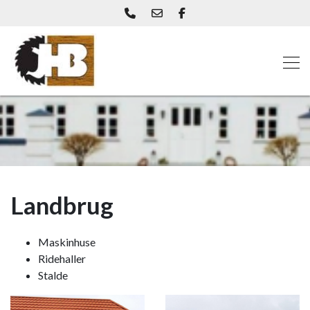
Skip
to
main
content
Landbrug
Maskinhuse
Ridehaller
Stalde